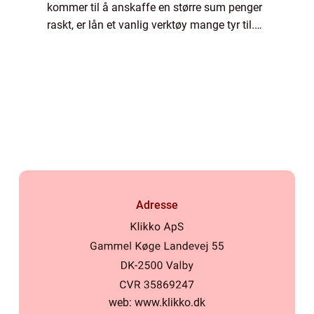
kommer til å anskaffe en større sum penger
raskt, er lån et vanlig verktøy mange tyr til.
Enten for å kjøpe et hjem, en bil, finansiere
utdanning eller foreta en nødvendig
investering, kan...
Adresse
web:
www.klikko.dk