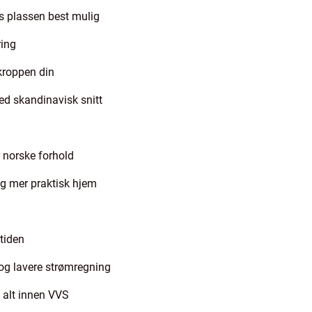
s plassen best mulig
ring
kroppen din
d skandinavisk snitt
norske forhold
og mer praktisk hjem
 tiden
t og lavere strømregning
l alt innen VVS