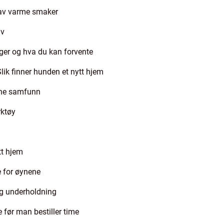
l av varme smaker
iv
nger og hva du kan forvente
ik finner hunden et nytt hjem
erne samfunn
rktøy
tt hjem
 for øynene
 og underholdning
 før man bestiller time