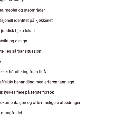
ler, møbler og uteområder
jonell identitet på kjøkkenet
juridisk hjelp lokalt
tsikt og design
te i en sårbar situasjon
?
ikker håndtering fra a til Å
effektiv behandling med erfaren tannlege
k lykkes flere på første forsøk
 dokumentasjon og ofte rimeligere utbedringer
 i mangfoldet