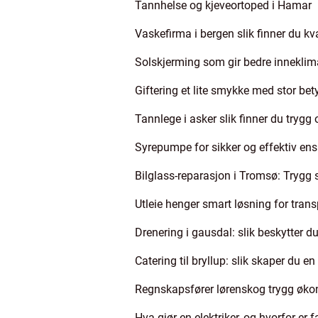
Tannhelse og kjeveortoped i Hamar
Vaskefirma i bergen slik finner du kva
Solskjerming som gir bedre inneklima
Giftering et lite smykke med stor be
Tannlege i asker slik finner du try
Syrepumpe for sikker og effektiv ens
Bilglass-reparasjon i Tromsø: Trygg si
Utleie henger smart løsning for tran
Drenering i gausdal: slik beskytter
Catering til bryllup: slik skaper du 
Regnskapsfører lørenskog trygg økon
Hva gjør en elektriker, og hvorfor er f