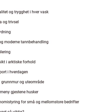
litet og trygghet i hver vask
 og trivsel
tydning
gg og moderne tannbehandling
ilering
kt i arktiske forhold
sport i hverdagen
 du grunnmur og uteområde
en meny gjestene husker
omistyring for små og mellomstore bedrifter
aget så viktig?