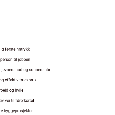
lig førsteinntrykk
gperson til jobben
du jevnere hud og sunnere hår
og effektiv truckbruk
beid og hvile
v vei til førerkortet
re byggeprosjekter