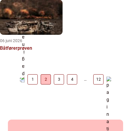
06 juni 2026
Båtførerprøven
1
2
3
4
…
12