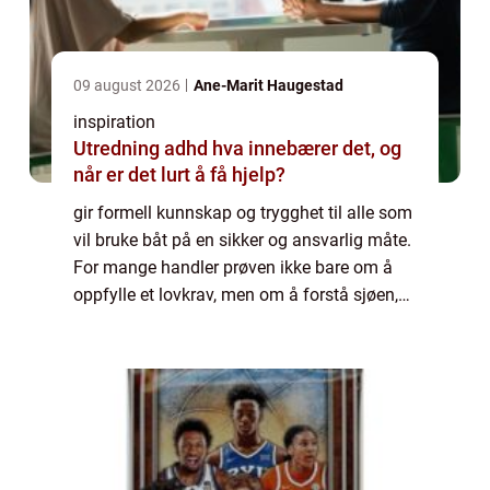
09 august 2026
Ane-Marit Haugestad
inspiration
Utredning adhd hva innebærer det, og
når er det lurt å få hjelp?
gir formell kunnskap og trygghet til alle som
vil bruke båt på en sikker og ansvarlig måte.
For mange handler prøven ikke bare om å
oppfylle et lovkrav, men om å forstå sjøen,
reglene og risikoen som følger med
motorbåt og høy fart. Med riktig forber...