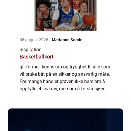
08 august 2026
Marianne Sunde
inspiration
Basketballkort
gir formell kunnskap og trygghet til alle som
vil bruke båt på en sikker og ansvarlig måte.
For mange handler prøven ikke bare om å
oppfylle et lovkrav, men om å forstå sjøen,
reglene og risikoen som følger med
motorbåt og høy fart. Med riktig forber...