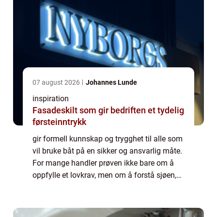
07 august 2026
Johannes Lunde
inspiration
Fasadeskilt som gir bedriften et tydelig
førsteinntrykk
gir formell kunnskap og trygghet til alle som
vil bruke båt på en sikker og ansvarlig måte.
For mange handler prøven ikke bare om å
oppfylle et lovkrav, men om å forstå sjøen,
reglene og risikoen som følger med
motorbåt og høy fart. Med riktig forber...