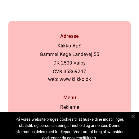
Adresse
web:
www.klikko.dk
Menu
Reklame
Om oss
På vores website bruges cookies til at huske dine indstillinger,
Cookies
statistik og personalisering af indhold og annoncer. Denne
information deles med tredjepart. Ved fortsat brug af websiden
Kontakt Oss
godkender du cookiepolitikken.