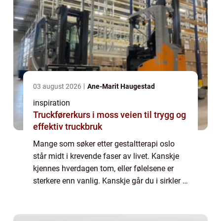
03 august 2026
Ane-Marit Haugestad
inspiration
Truckførerkurs i moss veien til trygg og
effektiv truckbruk
Mange som søker etter gestaltterapi oslo
står midt i krevende faser av livet. Kanskje
kjennes hverdagen tom, eller følelsene er
sterkere enn vanlig. Kanskje går du i sirkler i
en relasjon, eller står fast i et viktig valg.
Gestaltterapi er en terapif...