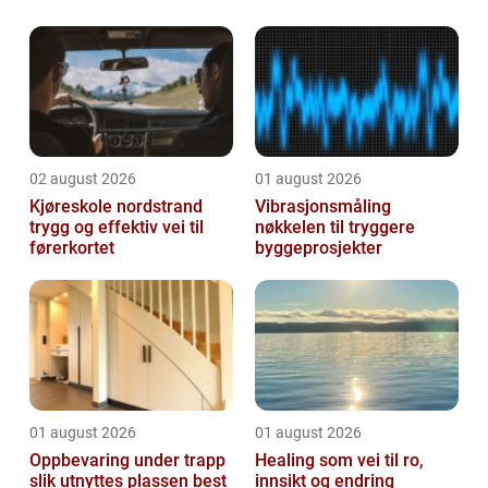
en relasjon, eller står fast i et viktig valg.
Gestaltterapi er en terapif...
02 august 2026
01 august 2026
Kjøreskole nordstrand
Vibrasjonsmåling
trygg og effektiv vei til
nøkkelen til tryggere
førerkortet
byggeprosjekter
01 august 2026
01 august 2026
Oppbevaring under trapp
Healing som vei til ro,
slik utnyttes plassen best
innsikt og endring