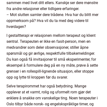
sammen med livet ditt ellers. Kanskje ser dere mønstre
fra andre relasjoner eller tidligere erfaringer.
– Mot slutten samler dere trådene. Hva har du blitt mer
oppmerksom på? Hva vil du ta med deg videre til
hverdagen?
I gestaltterapi er relasjonen mellom terapeut og klient
sentral. Terapeuten er ikke en fasit-person, men en
medvandrer som deler observasjoner, stiller åpne
spørsmål og gir ærlige, respektfulle tilbakemeldinger.
Du kan også få invitasjoner til små eksperimenter, for
eksempel å formulere deg på en ny måte, prøve å sette
grenser i en rollespill-lignende situasjon, eller stoppe
opp og lytte til kroppen før du svarer.
Selve terapirommet har også betydning. Mange
opplever at et varmt, rolig og uformelt rom gjør det
enklere å snakke om vanskelige ting. Noen terapeuter i
Oslo tilbyr både norsk- og engelskspråklige timer, og