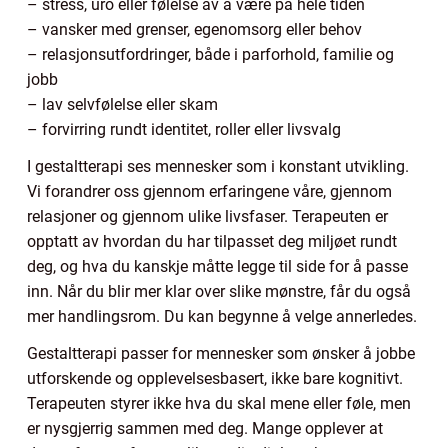
– stress, uro eller følelse av å være på hele tiden
– vansker med grenser, egenomsorg eller behov
– relasjonsutfordringer, både i parforhold, familie og
jobb
– lav selvfølelse eller skam
– forvirring rundt identitet, roller eller livsvalg
I gestaltterapi ses mennesker som i konstant utvikling.
Vi forandrer oss gjennom erfaringene våre, gjennom
relasjoner og gjennom ulike livsfaser. Terapeuten er
opptatt av hvordan du har tilpasset deg miljøet rundt
deg, og hva du kanskje måtte legge til side for å passe
inn. Når du blir mer klar over slike mønstre, får du også
mer handlingsrom. Du kan begynne å velge annerledes.
Gestaltterapi passer for mennesker som ønsker å jobbe
utforskende og opplevelsesbasert, ikke bare kognitivt.
Terapeuten styrer ikke hva du skal mene eller føle, men
er nysgjerrig sammen med deg. Mange opplever at