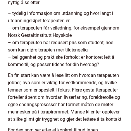
nyttig å se etter:
– tydelig informasjon om utdanning og hvor langt i
utdanningsløpet terapeuten er
– om terapeuten får veiledning, for eksempel gjennom
Norsk Gestaltinstitutt Høyskole
– om terapeuten har redusert pris som student, noe
som kan gjøre terapien mer tilgjengelig
– beliggenhet og praktiske forhold: er kontoret lett å
komme til, og passer tidene for din hverdag?
En fin start kan være å lese litt om hvordan terapeuten
jobber, hva som er viktig for vedkommende, og hvilke
temaer som er spesielt i fokus. Flere gestaltterapeuter
forteller åpent om hvordan livserfaring, foreldrerolle og
egne endringsprosesser har formet måten de møter
mennesker på i terapirommet. Mange klienter opplever
at slike glimt gir trygghet og gjør det lettere å ta kontakt.
For deg som ser etter et konkret tilbud innen