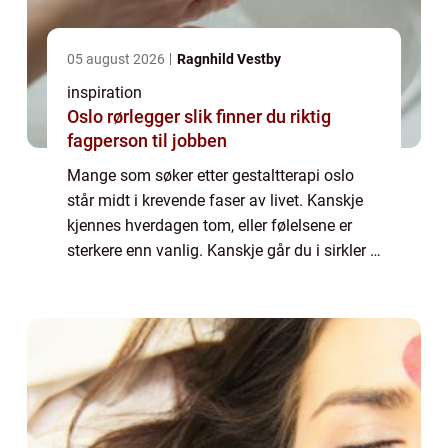
05 august 2026
Ragnhild Vestby
inspiration
Oslo rørlegger slik finner du riktig
fagperson til jobben
Mange som søker etter gestaltterapi oslo
står midt i krevende faser av livet. Kanskje
kjennes hverdagen tom, eller følelsene er
sterkere enn vanlig. Kanskje går du i sirkler i
en relasjon, eller står fast i et viktig valg.
Gestaltterapi er en terapif...