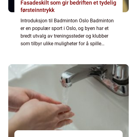
Fasadeskilt som gir bedriften et tydelig
førsteinntrykk
Introduksjon til Badminton Oslo Badminton
er en populær sport i Oslo, og byen har et
bredt utvalg av treningssteder og klubber
som tilbyr ulike muligheter for å spille
badminton. Enten du er en erfaren spiller
eller nybegynner, er det mange alternati...