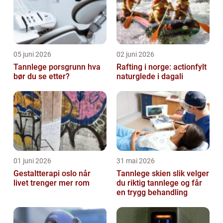
05 juni 2026
02 juni 2026
Tannlege porsgrunn hva
Rafting i norge: actionfylt
bør du se etter?
naturglede i dagali
01 juni 2026
31 mai 2026
Gestaltterapi oslo når
Tannlege skien slik velger
livet trenger mer rom
du riktig tannlege og får
en trygg behandling