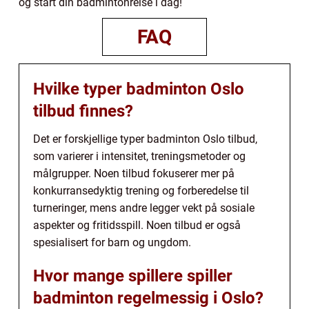
og start din badmintonreise i dag!
FAQ
Hvilke typer badminton Oslo
tilbud finnes?
Det er forskjellige typer badminton Oslo tilbud,
som varierer i intensitet, treningsmetoder og
målgrupper. Noen tilbud fokuserer mer på
konkurransedyktig trening og forberedelse til
turneringer, mens andre legger vekt på sosiale
aspekter og fritidsspill. Noen tilbud er også
spesialisert for barn og ungdom.
Hvor mange spillere spiller
badminton regelmessig i Oslo?