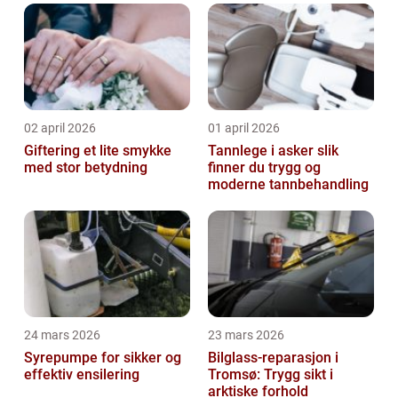
02 april 2026
01 april 2026
Giftering et lite smykke
Tannlege i asker slik
med stor betydning
finner du trygg og
moderne tannbehandling
24 mars 2026
23 mars 2026
Syrepumpe for sikker og
Bilglass-reparasjon i
effektiv ensilering
Tromsø: Trygg sikt i
arktiske forhold