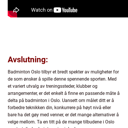
Avslutning:
Badminton Oslo tilbyr et bredt spekter av muligheter for
de som ønsker å spille denne spennende sporten. Med
et variert utvalg av treningssteder, klubber og
arrangementer, er det enkelt å finne en passende måte å
delta på badminton i Oslo. Uansett om målet ditt er å
forbedre teknikken din, konkurrere på høyt nivå eller
bare ha det gøy med venner, er det mange alternativer å
velge mellom. Ta en titt på de mange tilbudene i Oslo