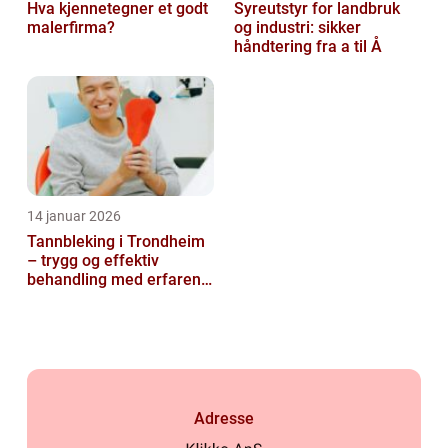
Hva kjennetegner et godt
Syreutstyr for landbruk
malerfirma?
og industri: sikker
håndtering fra a til Å
14 januar 2026
Tannbleking i Trondheim
– trygg og effektiv
behandling med erfaren
tannlege
Adresse