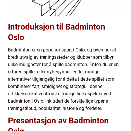
Introduksjon til Badminton
Oslo
Badminton er en populær sport i Oslo, og byen har et
bredt utvalg av treningssteder og klubber som tilbyr
ulike muligheter for å spille badminton. Enten du er en
erfaren spiller eller nybegynner, er det mange
alternativer tilgjengelig for å delta i dette spillet som
kombinerer fart, smidighet og strategi. I denne
artikkelen skal vi utforske forskjellige aspekter ved
badminton i Oslo, inkludert de forskjellige typene
treningstilbud, popularitet, historie og fordeler.
Presentasjon av Badminton