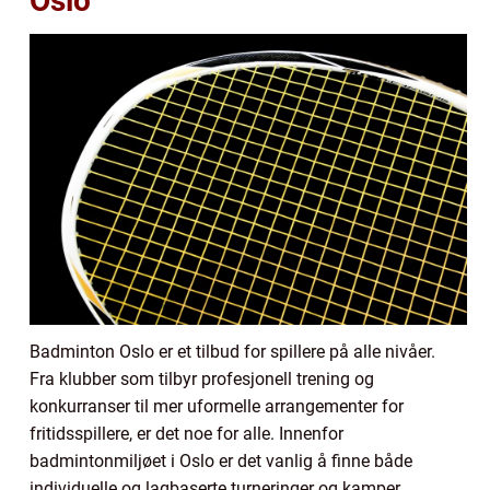
Oslo
Badminton Oslo er et tilbud for spillere på alle nivåer.
Fra klubber som tilbyr profesjonell trening og
konkurranser til mer uformelle arrangementer for
fritidsspillere, er det noe for alle. Innenfor
badmintonmiljøet i Oslo er det vanlig å finne både
individuelle og lagbaserte turneringer og kamper.