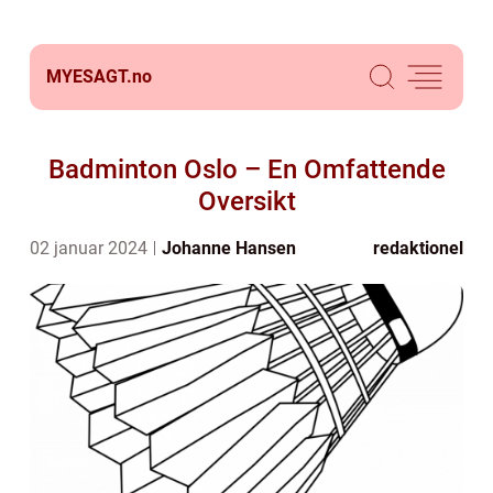
MYESAGT.
no
Badminton Oslo – En Omfattende
Oversikt
02 januar 2024
Johanne Hansen
redaktionel