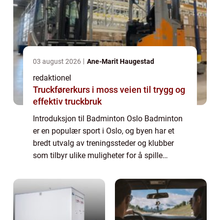
03 august 2026
Ane-Marit Haugestad
redaktionel
Truckførerkurs i moss veien til trygg og
effektiv truckbruk
Introduksjon til Badminton Oslo Badminton
er en populær sport i Oslo, og byen har et
bredt utvalg av treningssteder og klubber
som tilbyr ulike muligheter for å spille
badminton. Enten du er en erfaren spiller
eller nybegynner, er det mange alternati...