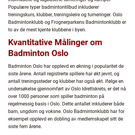
Populære typer badmintontilbud inkluderer
treningskurs, klubber, treningsleire og turneringer. Oslo
Badmintonklubb og Frognerparkens Badmintonklubb er
to av de mest kjente klubbene i byen.
Kvantitative Målinger om
Badminton Oslo
Badminton Oslo har opplevd en økning i popularitet de
siste årene. Antall registrerte spillere har økt jevnt, og
antall treningssteder og klubber har også økt. Ifølge en
undersøkelse gjennomført av Oslo Idrettskrets, er det nå
over 1000 personer som spiller badminton på
regelmessig basis i Oslo. Dette antallet inkluderer både
barn, ungdom og voksne. Oslo Badmintonklubb har for
eksempel opplevd en dobling av medlemskapet sitt de
siste fem årene.