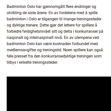
Badminton Oslo har gjennomgått flere endringer og
utvikling de siste årene. En av fordelene med å spille
badminton i Oslo er tilgangen til mange treningssteder
og dyktige trenere. Dette gjør det lettere for spillere å
forbedre ferdighetsnivået sitt og delta i konkurranser på
nasjonalt og internasjonalt nivå. En av ulempene ved
badminton Oslo kan være kostnaden forbundet med
medlemsavgifter og treningstid. Noen spillere kan også
føle presset fra den konkurransedyktige treningen som
tilbys i enkelte treningssteder.