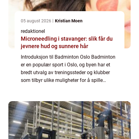
05 august 2026
Kristian Moen
redaktionel
Microneedling i stavanger: slik får du
jevnere hud og sunnere hår
Introduksjon til Badminton Oslo Badminton
er en populær sport i Oslo, og byen har et
bredt utvalg av treningssteder og klubber
som tilbyr ulike muligheter for å spille
badminton. Enten du er en erfaren spiller
eller nybegynner, er det mange alternati...