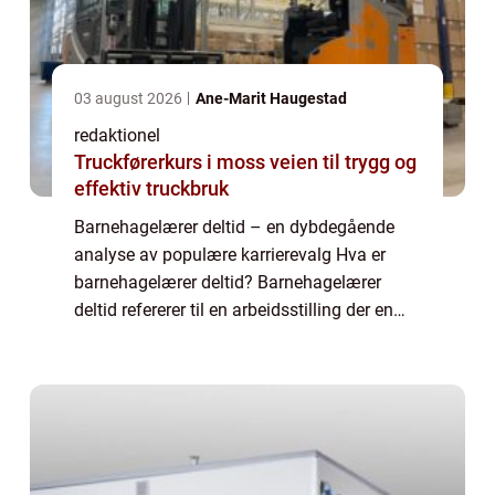
03 august 2026
Ane-Marit Haugestad
redaktionel
Truckførerkurs i moss veien til trygg og
effektiv truckbruk
Barnehagelærer deltid – en dybdegående
analyse av populære karrierevalg Hva er
barnehagelærer deltid? Barnehagelærer
deltid refererer til en arbeidsstilling der en
person jobber som barnehagelærer i en
barnehage på deltidbasis. Deltidsarbeid er...