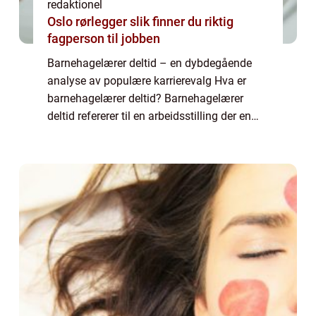
redaktionel
Oslo rørlegger slik finner du riktig
fagperson til jobben
Barnehagelærer deltid – en dybdegående
analyse av populære karrierevalg Hva er
barnehagelærer deltid? Barnehagelærer
deltid refererer til en arbeidsstilling der en
person jobber som barnehagelærer i en
barnehage på deltidbasis. Deltidsarbeid er...