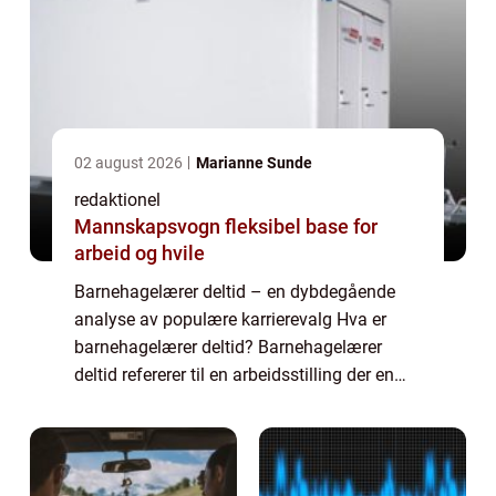
02 august 2026
Marianne Sunde
redaktionel
Mannskapsvogn fleksibel base for
arbeid og hvile
Barnehagelærer deltid – en dybdegående
analyse av populære karrierevalg Hva er
barnehagelærer deltid? Barnehagelærer
deltid refererer til en arbeidsstilling der en
person jobber som barnehagelærer i en
barnehage på deltidbasis. Deltidsarbeid er...