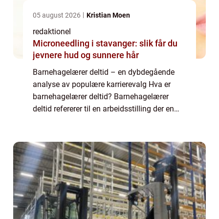
05 august 2026
Kristian Moen
redaktionel
Microneedling i stavanger: slik får du
jevnere hud og sunnere hår
Barnehagelærer deltid – en dybdegående
analyse av populære karrierevalg Hva er
barnehagelærer deltid? Barnehagelærer
deltid refererer til en arbeidsstilling der en
person jobber som barnehagelærer i en
barnehage på deltidbasis. Deltidsarbeid er...