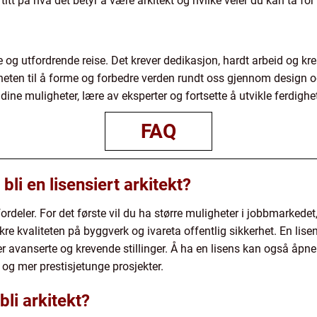
itt på hva det betyr å være arkitekt og hvilke veier du kan ta for 
de og utfordrende reise. Det krever dedikasjon, hardt arbeid og k
heten til å forme og forbedre verden rundt oss gjennom design o
e dine muligheter, lære av eksperter og fortsette å utvikle ferdigh
FAQ
li en lisensiert arkitekt?
re fordeler. For det første vil du ha større muligheter i jobbmarked
sikre kvaliteten på byggverk og ivareta offentlig sikkerhet. En lis
er avanserte og krevende stillinger. Å ha en lisens kan også åpne
 og mer prestisjetunge prosjekter.
bli arkitekt?