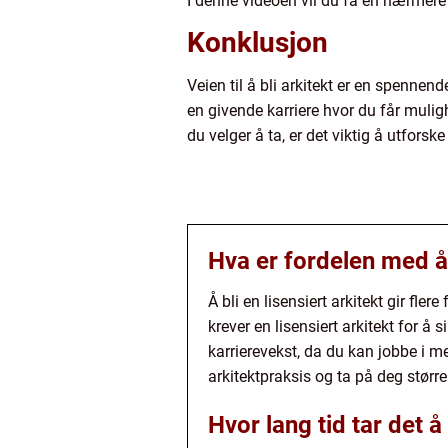
I denne videoen vil du få en nærmere t
Konklusjon
Veien til å bli arkitekt er en spennen
en givende karriere hvor du får mulig
du velger å ta, er det viktig å utforsk
Hva er fordelen med å b
Å bli en lisensiert arkitekt gir fle
krever en lisensiert arkitekt for å 
karrierevekst, da du kan jobbe i m
arkitektpraksis og ta på deg større
Hvor lang tid tar det å 