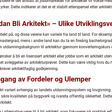
idere er det anslått at jobbmarkedet for arkitekter vil vokse me
ker. Dette indikerer at det er et stabilt etterspørsel etter arkite
dan Bli Arkitekt» – Ulike Utviklingsv
rkitekt på, og disse veiene kan variere fra land til land. For eksem
mastergrad, mens i andre land kan du ta en fireårig bachelorgrad
en utdanningsbakgrunn til arkitektur gjennom konverteringskurs e
sker å bli en lisensiert arkitekt eller jobbe som en arkitekt uten l
kket avleggelse av arkitekturprøver. Dette kan være viktig hvis d
 krever arkitektfaglig godkjenning.
mgang av Fordeler og Ulemper
kitekt variert avhengig av landets utdanningssystem og lovgivning.
å sikre kvaliteten på byggverk og ivareta offentlig sikkerhet. Dette
rkitekt.
 alternative veier til å bli arkitekt, som fokuserer på praktisk 