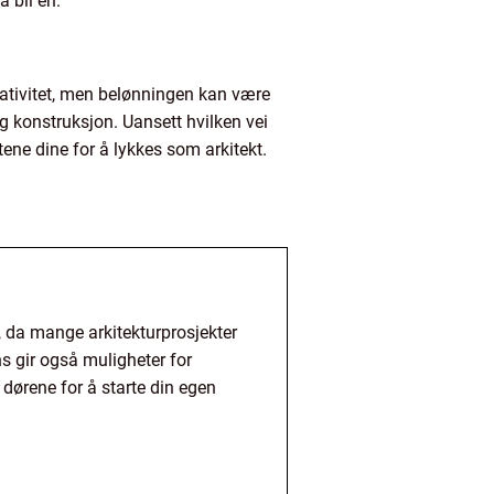
å bli en.
reativitet, men belønningen kan være
g konstruksjon. Uansett hvilken vei
etene dine for å lykkes som arkitekt.
et, da mange arkitekturprosjekter
ens gir også muligheter for
 dørene for å starte din egen