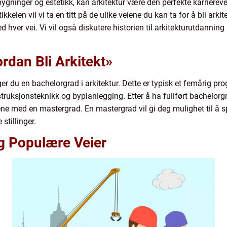
bygninger og estetikk, kan arkitektur være den perfekte karriere
kkelen vil vi ta en titt på de ulike veiene du kan ta for å bli arkit
 hver vei. Vi vil også diskutere historien til arkitekturutdannin
rdan Bli Arkitekt»
enger du en bachelorgrad i arkitektur. Dette er typisk et femårig 
nstruksjonsteknikk og byplanlegging. Etter å ha fullført bachelo
udiene med en mastergrad. En mastergrad vil gi deg mulighet til å s
stillinger.
og Populære Veier