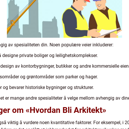
ngig av spesialiteten din. Noen populære veier inkluderer:
å designe private boliger og leilighetskomplekser.
å design av kontorbygninger, butikker og andre kommersielle ei
rsområder og grøntområder som parker og hager.
r og bevarer historiske bygninger og strukturer.
et er mange andre spesialiteter å velge mellom avhengig av dine
nger om «Hvordan Bli Arkitekt»
 også viktig å vurdere noen kvantitative faktorer. For eksempel, i 