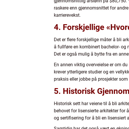
gjennomsnittlig årslønn på $80,750. V
raskere enn gjennomsnittet for andre yr
karrierevekst.
4. Forskjellige «Hvor
Det er flere forskjellige måter å bli a
å fullføre en kombinert bachelor- og 
Det er også mulig å bytte fra en ann
En annen viktig overveielse er om du øn
krever ytterligere studier og en velly
praksis eller jobbe på prosjekter som
5. Historisk Gjenno
Historisk sett har veiene til å bli ar
behovet for lisensierte arkitekter for 
og sertifisering for å bli en lisensiert a
Samtidig har det også vært en økning i