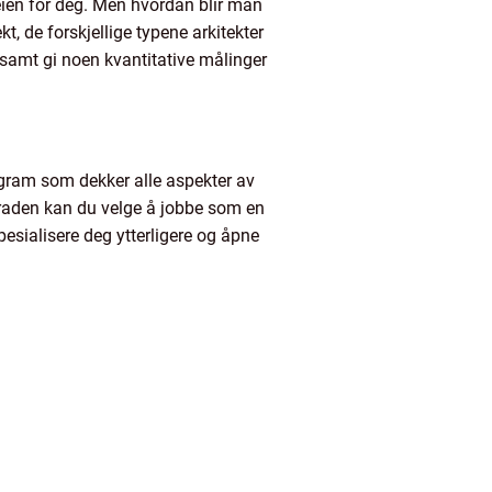
veien for deg. Men hvordan blir man
ekt, de forskjellige typene arkitekter
g samt gi noen kvantitative målinger
program som dekker alle aspekter av
rgraden kan du velge å jobbe som en
pesialisere deg ytterligere og åpne