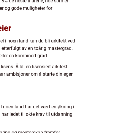
d 8% de neste ti årene, noe som er
kter og gode muligheter for
eier
pel i noen land kan du bli arkitekt ved
 etterfulgt av en toårig mastergrad.
ller en kombinert grad.
isens. Å bli en lisensiert arkitekt
u har ambisjoner om å starte din egen
 I noen land har det vært en økning i
 har ledet til økte krav til utdanning
erfaring og mentorskap fremfor