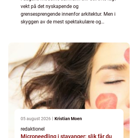
vekt på det nyskapende og
grensesprengende innenfor arkitektur. Men i
skyggen av de mest spektakulære og
innovative bygningene står klassisisme
arkitektur, en stil som har bevart sin tidløse
skjønnhet i årh...
05 august 2026
Kristian Moen
redaktionel
Microneedling i stavanger: slik får du