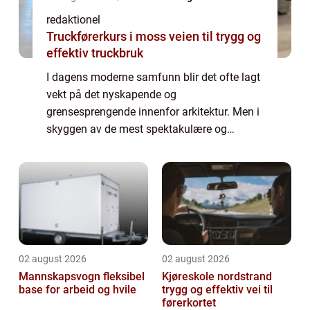
redaktionel
Truckførerkurs i moss veien til trygg og
effektiv truckbruk
I dagens moderne samfunn blir det ofte lagt
vekt på det nyskapende og
grensesprengende innenfor arkitektur. Men i
skyggen av de mest spektakulære og
innovative bygningene står klassisisme
arkitektur, en stil som har bevart sin tidløse
skjønnhet i årh...
02 august 2026
02 august 2026
Mannskapsvogn fleksibel
Kjøreskole nordstrand
base for arbeid og hvile
trygg og effektiv vei til
førerkortet