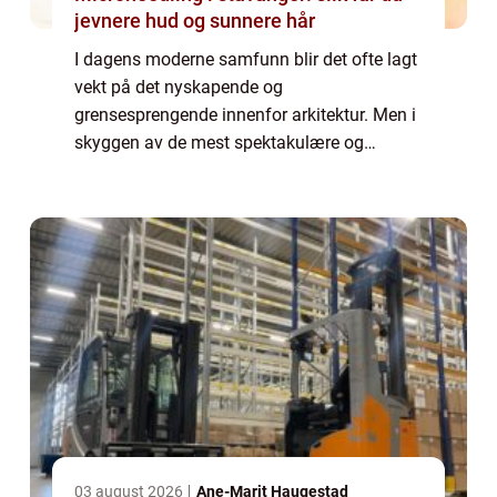
jevnere hud og sunnere hår
I dagens moderne samfunn blir det ofte lagt
vekt på det nyskapende og
grensesprengende innenfor arkitektur. Men i
skyggen av de mest spektakulære og
innovative bygningene står klassisisme
arkitektur, en stil som har bevart sin tidløse
skjønnhet i årh...
03 august 2026
Ane-Marit Haugestad