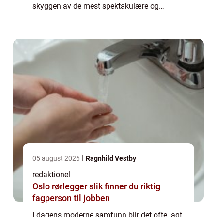
skyggen av de mest spektakulære og
innovative bygningene står klassisisme
arkitektur, en stil som har bevart sin tidløse
skjønnhet i årh...
05 august 2026
Ragnhild Vestby
redaktionel
Oslo rørlegger slik finner du riktig
fagperson til jobben
I dagens moderne samfunn blir det ofte lagt