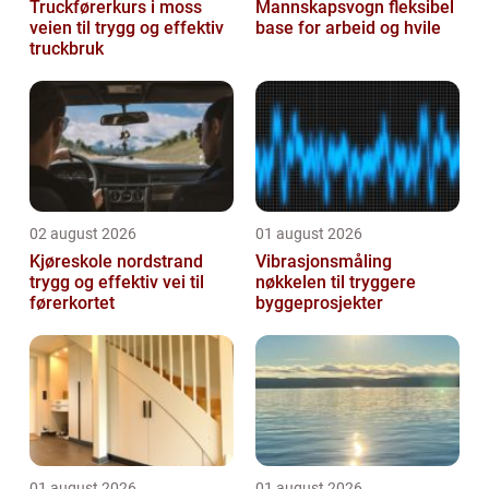
Truckførerkurs i moss
Mannskapsvogn fleksibel
veien til trygg og effektiv
base for arbeid og hvile
truckbruk
02 august 2026
01 august 2026
Kjøreskole nordstrand
Vibrasjonsmåling
trygg og effektiv vei til
nøkkelen til tryggere
førerkortet
byggeprosjekter
01 august 2026
01 august 2026