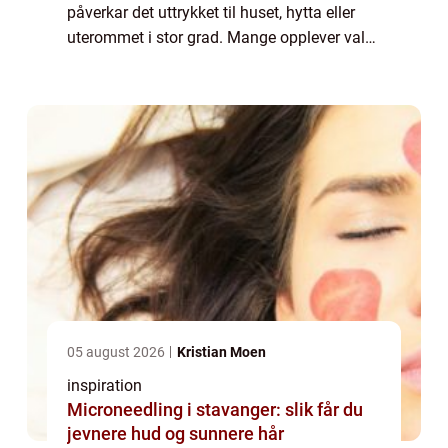
påverkar det uttrykket til huset, hytta eller
uterommet i stor grad. Mange opplever valet
av rekkverk som vanskeleg, fordi ein må ta
omsyn til både krav, utsjånad, vedl...
05 august 2026
Kristian Moen
inspiration
Microneedling i stavanger: slik får du
jevnere hud og sunnere hår