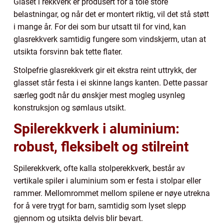
Glaset i rekkverk er produsert for å tole store
belastningar, og når det er montert riktig, vil det stå støtt
i mange år. For dei som bur utsatt til for vind, kan
glasrekkverk samtidig fungere som vindskjerm, utan at
utsikta forsvinn bak tette flater.
Stolpefrie glasrekkverk gir eit ekstra reint uttrykk, der
glasset står festa i ei skinne langs kanten. Dette passar
særleg godt når du ønskjer mest mogleg usynleg
konstruksjon og sømlaus utsikt.
Spilerekkverk i aluminium:
robust, fleksibelt og stilreint
Spilerekkverk, ofte kalla stolperekkverk, består av
vertikale spiler i aluminium som er festa i stolpar eller
rammer. Mellomrommet mellom spilene er nøye utrekna
for å vere trygt for barn, samtidig som lyset slepp
gjennom og utsikta delvis blir bevart.