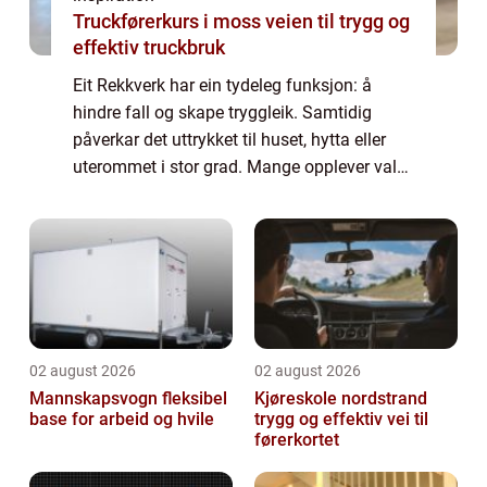
Truckførerkurs i moss veien til trygg og
effektiv truckbruk
Eit Rekkverk har ein tydeleg funksjon: å
hindre fall og skape tryggleik. Samtidig
påverkar det uttrykket til huset, hytta eller
uterommet i stor grad. Mange opplever valet
av rekkverk som vanskeleg, fordi ein må ta
omsyn til både krav, utsjånad, vedl...
02 august 2026
02 august 2026
Mannskapsvogn fleksibel
Kjøreskole nordstrand
base for arbeid og hvile
trygg og effektiv vei til
førerkortet