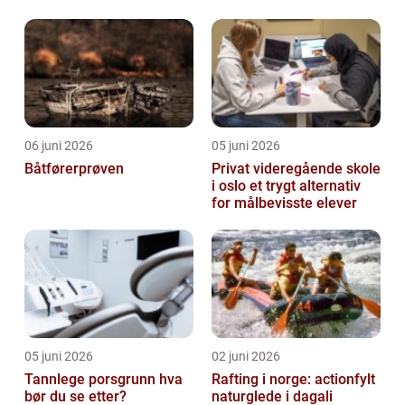
06 juni 2026
05 juni 2026
Båtførerprøven
Privat videregående skole
i oslo et trygt alternativ
for målbevisste elever
05 juni 2026
02 juni 2026
Tannlege porsgrunn hva
Rafting i norge: actionfylt
bør du se etter?
naturglede i dagali