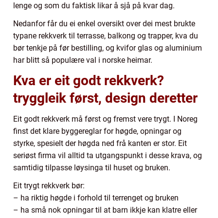
lenge og som du faktisk likar å sjå på kvar dag.
Nedanfor får du ei enkel oversikt over dei mest brukte
typane rekkverk til terrasse, balkong og trapper, kva du
bør tenkje på før bestilling, og kvifor glas og aluminium
har blitt så populære val i norske heimar.
Kva er eit godt rekkverk?
tryggleik først, design deretter
Eit godt rekkverk må først og fremst vere trygt. I Noreg
finst det klare byggereglar for høgde, opningar og
styrke, spesielt der høgda ned frå kanten er stor. Eit
seriøst firma vil alltid ta utgangspunkt i desse krava, og
samtidig tilpasse løysinga til huset og bruken.
Eit trygt rekkverk bør:
– ha riktig høgde i forhold til terrenget og bruken
– ha små nok opningar til at barn ikkje kan klatre eller