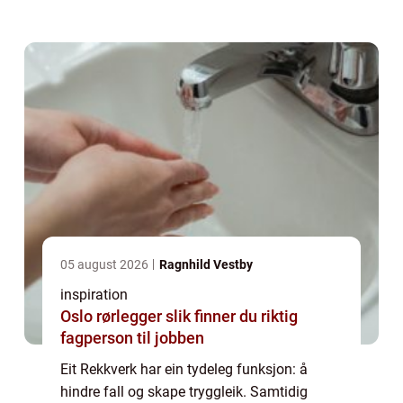
av rekkverk som vanskeleg, fordi ein må ta
omsyn til både krav, utsjånad, vedl...
05 august 2026
Ragnhild Vestby
inspiration
Oslo rørlegger slik finner du riktig
fagperson til jobben
Eit Rekkverk har ein tydeleg funksjon: å
hindre fall og skape tryggleik. Samtidig