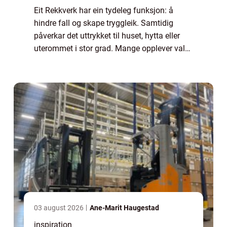
Eit Rekkverk har ein tydeleg funksjon: å
hindre fall og skape tryggleik. Samtidig
påverkar det uttrykket til huset, hytta eller
uterommet i stor grad. Mange opplever valet
av rekkverk som vanskeleg, fordi ein må ta
omsyn til både krav, utsjånad, vedl...
03 august 2026
Ane-Marit Haugestad
inspiration