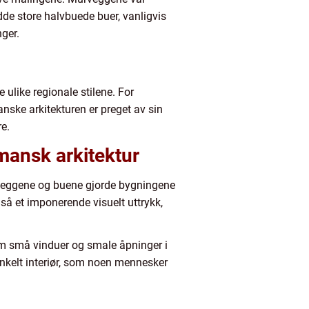
adde store halvbuede buer, vanligvis
ger.
 ulike regionale stilene. For
nske arkitekturen er preget av sin
e.
mansk arkitektur
urveggene og buene gjorde bygningene
så et imponerende visuelt uttrykk,
om små vinduer og smale åpninger i
dunkelt interiør, som noen mennesker