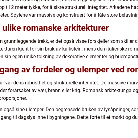
p til 2 meter tykke, for å sikre strukturell integritet. Arkadene h
er. Søylene var massive og konstruert for å tåle store belastnin
m ulike romanske arkitekturer
grunnleggende trekk, er det også visse forskjeller som skiller de
kturen kjent for sin bruk av kalkstein, mens den italienske roma
on sin egen unike tolkning av dekorative elementer og buemønstr
gang av fordeler og ulemper ved ro
ur var dens robusthet og strukturelle integritet. De massive m
r forårsaket av vær, brann eller krig. Romansk arkitektur ga og
proporsjoner.
len også sine ulemper. Den begrensede bruken av lysåpninger, s
tilgang til dagslys inne i bygningene. Dette førte til et mørkt og 