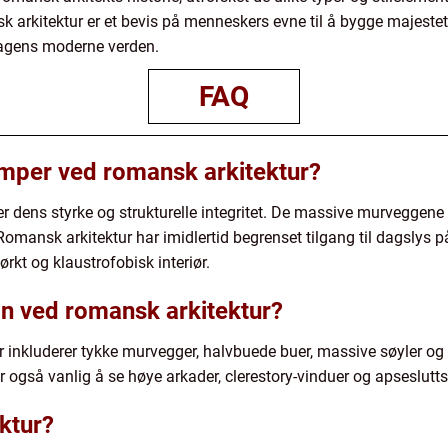
 arkitektur er et bevis på menneskers evne til å bygge majestet
 dagens moderne verden.
FAQ
emper ved romansk arkitektur?
r dens styrke og strukturelle integritet. De massive murveggene
mansk arkitektur har imidlertid begrenset tilgang til dagslys 
kt og klaustrofobisk interiør.
n ved romansk arkitektur?
 inkluderer tykke murvegger, halvbuede buer, massive søyler og
er også vanlig å se høye arkader, clerestory-vinduer og apseslutt
ktur?