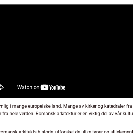
ynlig i mange europeiske land. Mange av kirker og katedraler fra 
 fra hele verden. Romansk arkitektur er en viktig del av vår kultur
 romansk arkitekts historie, utforsket de ulike typer og stileleme