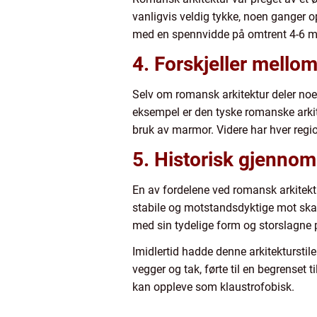
vanligvis veldig tykke, noen ganger op
med en spennvidde på omtrent 4-6 met
4. Forskjeller mello
Selv om romansk arkitektur deler noen 
eksempel er den tyske romanske arkite
bruk av marmor. Videre har hver regi
5. Historisk gjennom
En av fordelene ved romansk arkitekt
stabile og motstandsdyktige mot skade
med sin tydelige form og storslagne 
Imidlertid hadde denne arkitektursti
vegger og tak, førte til en begrenset 
kan oppleve som klaustrofobisk.