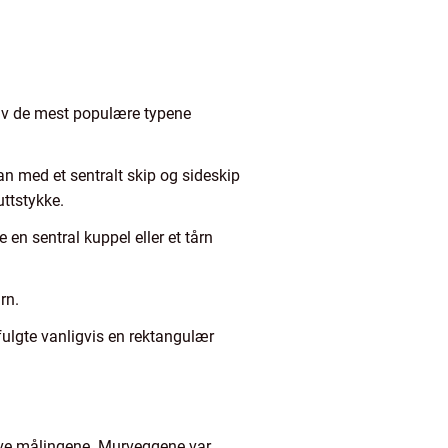
 av de mest populære typene
an med et sentralt skip og sideskip
uttstykke.
 en sentral kuppel eller et tårn
rn.
 fulgte vanligvis en rektangulær
tive målingene. Murveggene var