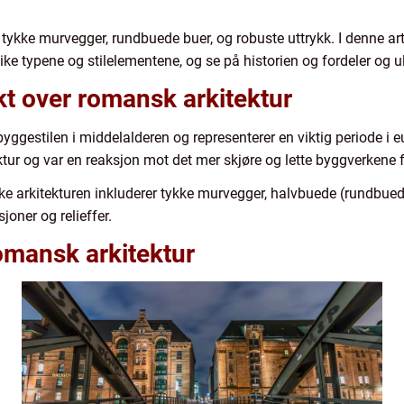
 tykke murvegger, rundbuede buer, og robuste uttrykk. I denne art
ike typene og stilelementene, og se på historien og fordeler og
kt over romansk arkitektur
ggestilen i middelalderen og representerer en viktig periode i 
ektur og var en reaksjon mot det mer skjøre og lette byggverkene fr
ke arkitekturen inkluderer tykke murvegger, halvbuede (rundbuede
oner og relieffer.
omansk arkitektur