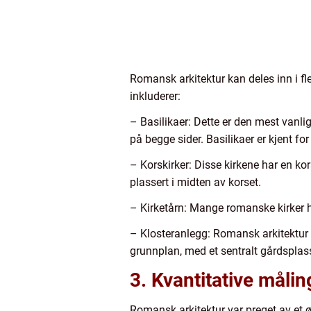
Romansk arkitektur kan deles inn i f
inkluderer:
– Basilikaer: Dette er den mest vanli
på begge sider. Basilikaer er kjent fo
– Korskirker: Disse kirkene har en kor
plassert i midten av korset.
– Kirketårn: Mange romanske kirker h
– Klosteranlegg: Romansk arkitektur sp
grunnplan, med et sentralt gårdsplass
3. Kvantitative måli
Romansk arkitektur var preget av et 