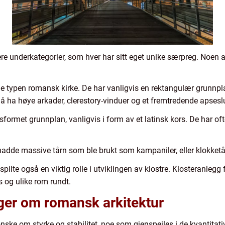
lere underkategorier, som hver har sitt eget unike særpreg. Noen
ge typen romansk kirke. De har vanligvis en rektangulær grunnpl
r å ha høye arkader, clerestory-vinduer og et fremtredende apsesl
sformet grunnplan, vanligvis i form av et latinsk kors. De har ofte
adde massive tårn som ble brukt som kampaniler, eller klokketå
ilte også en viktig rolle i utviklingen av klostre. Klosteranlegg
 og ulike rom rundt.
nger om romansk arkitektur
ønske om styrke og stabilitet, noe som gjenspeiles i de kvantita