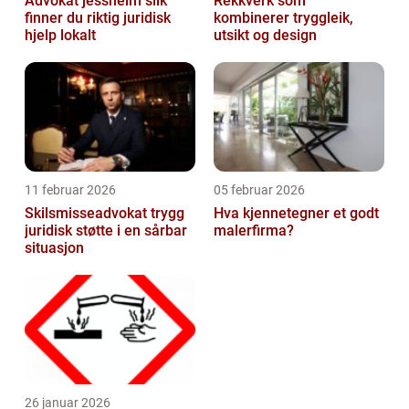
Advokat jessheim slik
Rekkverk som
finner du riktig juridisk
kombinerer tryggleik,
hjelp lokalt
utsikt og design
11 februar 2026
05 februar 2026
Skilsmisseadvokat trygg
Hva kjennetegner et godt
juridisk støtte i en sårbar
malerfirma?
situasjon
26 januar 2026