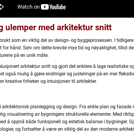
og ulemper med arkitektur snitt
tt brukt som en viktig del av design- og byggeprosessen. I tidligere 
net for hånd. Selv om dette krevde mye tid og nøyaktighet, tillot det
turene på en unik måte.
olusjonert arkitektur snitt og gjort det enklere å lage realistiske
 det også mulig å gjøre endringer og justeringer på en mer fleksi
kreative friheten og intuisjonen til arkitekter.
y i arkitektonisk planlegging og design. Fra enkle plan og fasade 
åelig visualisering av bygningers strukturelle elementer. Med rikt
 med å oppnå både funksjonell og estetisk balanse i bygninger. Gj
ologier, og fortsetter å være en viktig del av den moderne arkite