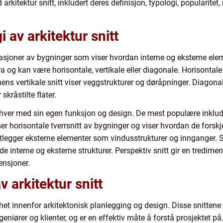
arkitektur snitt, inkludert deres definisjon, typologi, popularitet, 
i av arkitektur snitt
entasjoner av bygninger som viser hvordan interne og eksterne el
ra og kan være horisontale, vertikale eller diagonale. Horisontale
mens vertikale snitt viser veggstrukturer og døråpninger. Diagonal
 skråstilte flater.
t, hver med sin egen funksjon og design. De mest populære inklude
iser horisontale tverrsnitt av bygninger og viser hvordan de forskj
vektlegger eksterne elementer som vindusstrukturer og innganger. 
åde interne og eksterne strukturer. Perspektiv snitt gir en tredim
tensjoner.
v arkitektur snitt
ghet innenfor arkitektonisk planlegging og design. Disse snittene
iører og klienter, og er en effektiv måte å forstå prosjektet på. 