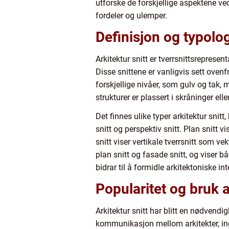
utforske de forskjellige aspektene ved 
fordeler og ulemper.
Definisjon og typolog
Arkitektur snitt er tverrsnittsrepres
Disse snittene er vanligvis sett ovenf
forskjellige nivåer, som gulv og tak, 
strukturer er plassert i skråninger eller
Det finnes ulike typer arkitektur snit
snitt og perspektiv snitt. Plan snitt v
snitt viser vertikale tverrsnitt som 
plan snitt og fasade snitt, og viser b
bidrar til å formidle arkitektoniske in
Popularitet og bruk a
Arkitektur snitt har blitt en nødvendi
kommunikasjon mellom arkitekter, ingen