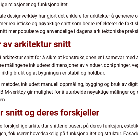
ige relasjoner og funksjonalitet.
le designverktøy har gjort det enklere for arkitekter å generere o
e mer realistiske og nøyaktige snitt som bedre reflekterer de fakt
r snitt mer populære og anvendelige i dagens arkitektoniske praksi
 av arkitektur snitt
i arkitektur snitt for å sikre at konstruksjonen er i samsvar med 
sse målingene inkluderer dimensjoner av vinduer, døråpninger, v
 riktig brukt og at bygningen er stabil og holdbar.
re metoder, inkludert manuell oppmåling, bygging og bruk av dig
BIM-verktøy gir mulighet for å utarbeide nøyaktige målinger o
en.
r snitt og deres forskjeller
e forskjellige arkitektur snittene basert på deres funksjon, estet
gen, fokuserer hovedsakelig på funksjonalitet og struktur. Fasade