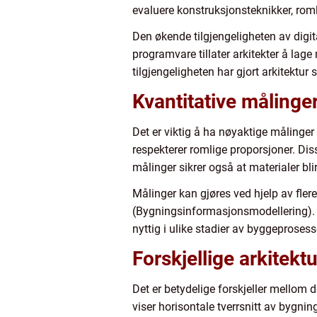
evaluere konstruksjonsteknikker, roml
Den økende tilgjengeligheten av digita
programvare tillater arkitekter å lag
tilgjengeligheten har gjort arkitektu
Kvantitative målinger
Det er viktig å ha nøyaktige målinger 
respekterer romlige proporsjoner. Di
målinger sikrer også at materialer blir
Målinger kan gjøres ved hjelp av fle
(Bygningsinformasjonsmodellering). 
nyttig i ulike stadier av byggeprosess
Forskjellige arkitektu
Det er betydelige forskjeller mellom d
viser horisontale tverrsnitt av bygnin