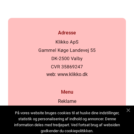
Adresse
web:
www.klikko.dk
Menu
Reklame
Om oss
På vores website bruges cookies til at huske dine indstillinger,
Cookies
statistik og personalisering af indhold og annoncer. Denne
information deles med tredjepart. Ved fortsat brug af websiden
Kontakt Oss
godkender du cookiepolitikken.
Sitemap