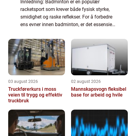
Innledning: Badminton er en populær
racketsport som krever både fysisk styrke,
smidighet og raske reflekser. For å forbedre
ens evner innen badminton, er det essensielt
å utføre riktig trening og øvelser. Denne
artikkelen gir en grundig oversikt over...
03 august 2026
02 august 2026
Truckførerkurs i moss
Mannskapsvogn fleksibel
veien til trygg og effektiv
base for arbeid og hvile
truckbruk