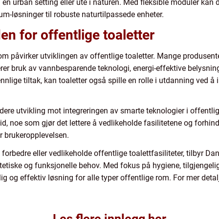
 en urban setting eller ute i naturen. Med fleksible moduler kan d
um-løsninger til robuste naturtilpassede enheter.
n for offentlige toaletter
om påvirker utviklingen av offentlige toaletter. Mange produsente
derer bruk av vannbesparende teknologi, energi-effektive belysni
jøvennlige tiltak, kan toaletter også spille en rolle i utdanning ve
dere utvikling mot integreringen av smarte teknologier i offentlig
 noe som gjør det lettere å vedlikeholde fasilitetene og forhindre 
r brukeropplevelsen.
 forbedre eller vedlikeholde offentlige toalettfasiliteter, tilbyr D
etiske og funksjonelle behov. Med fokus på hygiene, tilgjengelig
elig og effektiv løsning for alle typer offentlige rom. For mer det
Les flere innlegg her