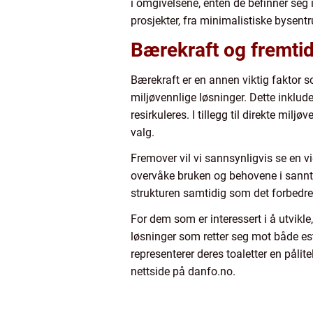
i omgivelsene, enten de befinner seg i
prosjekter, fra minimalistiske bysentr
Bærekraft og fremtide
Bærekraft er en annen viktig faktor s
miljøvennlige løsninger. Dette inklu
resirkuleres. I tillegg til direkte mil
valg.
Fremover vil vi sannsynligvis se en vi
overvåke bruken og behovene i sanntid,
strukturen samtidig som det forbedre
For dem som er interessert i å utvikle,
løsninger som retter seg mot både est
representerer deres toaletter en pålit
nettside på danfo.no.