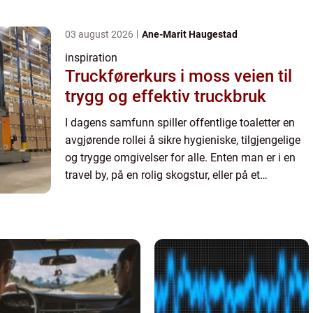
kjøpesenter, er disse f...
03 august 2026
Ane-Marit Haugestad
inspiration
Truckførerkurs i moss veien til
trygg og effektiv truckbruk
I dagens samfunn spiller offentlige toaletter en
avgjørende rollei å sikre hygieniske, tilgjengelige
og trygge omgivelser for alle. Enten man er i en
travel by, på en rolig skogstur, eller på et
kjøpesenter, er disse f...