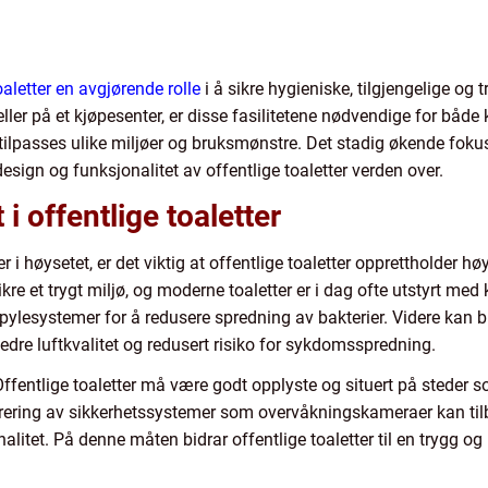
toaletter en avgjørende rolle
i å sikre hygieniske, tilgjengelige og
, eller på et kjøpesenter, er disse fasilitetene nødvendige for båd
ilpasses ulike miljøer og bruksmønstre. Det stadig økende fokus
design og funksjonalitet av offentlige toaletter verden over.
i offentlige toaletter
r i høysetet, er det viktig at offentlige toaletter opprettholder h
ikre et trygt miljø, og moderne toaletter er i dag ofte utstyrt me
ylesystemer for å redusere spredning av bakterier. Videre kan bru
bedre luftkvalitet og redusert risiko for sykdomsspredning.
Offentlige toaletter må være godt opplyste og situert på steder s
egrering av sikkerhetssystemer som overvåkningskameraer kan tilb
litet. På denne måten bidrar offentlige toaletter til en trygg og