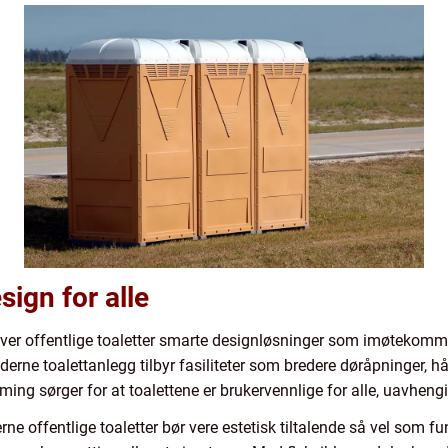
sign for alle
rever offentlige toaletter smarte designløsninger som imøtekommer
e toalettanlegg tilbyr fasiliteter som bredere døråpninger, hån
ming sørger for at toalettene er brukervennlige for alle, uavheng
rne offentlige toaletter bør vere estetisk tiltalende så vel som 