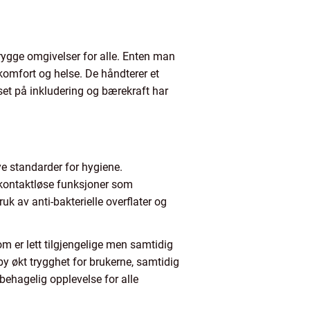
 trygge omgivelser for alle. Enten man
e komfort og helse. De håndterer et
et på inkludering og bærekraft har
øye standarder for hygiene.
d kontaktløse funksjoner som
k av anti-bakterielle overflater og
om er lett tilgjengelige men samtidig
y økt trygghet for brukerne, samtidig
 behagelig opplevelse for alle