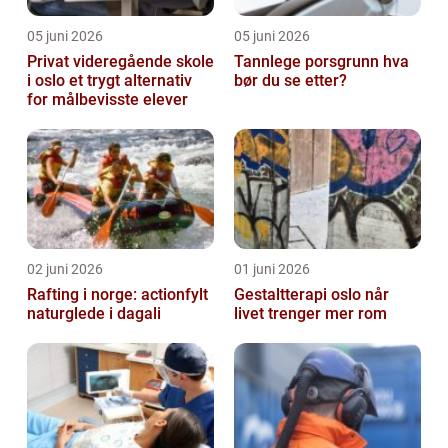
05 juni 2026
05 juni 2026
Privat videregående skole
Tannlege porsgrunn hva
i oslo et trygt alternativ
bør du se etter?
for målbevisste elever
02 juni 2026
01 juni 2026
Rafting i norge: actionfylt
Gestaltterapi oslo når
naturglede i dagali
livet trenger mer rom