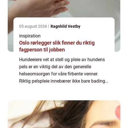
05 august 2026
Ragnhild Vestby
inspiration
Oslo rørlegger slik finner du riktig
fagperson til jobben
Hundeeiere vet at stell og pleie av hundens
pels er en viktig del av den generelle
helseomsorgen for våre firbente venner.
Riktig pelspleie innebærer ikke bare bading
og børsting, men også klipping eller
trimming, spesielt fo...