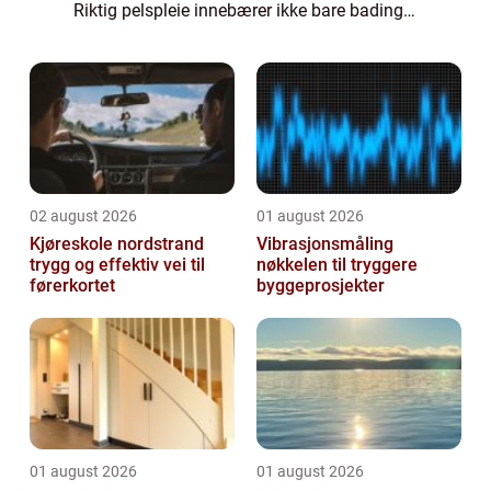
Riktig pelspleie innebærer ikke bare bading
og børsting, men også klipping eller
trimming, spesielt fo...
02 august 2026
01 august 2026
Kjøreskole nordstrand
Vibrasjonsmåling
trygg og effektiv vei til
nøkkelen til tryggere
førerkortet
byggeprosjekter
01 august 2026
01 august 2026