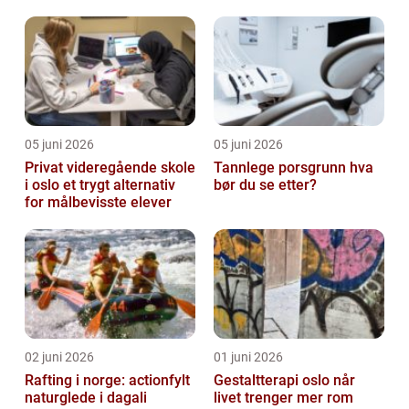
05 juni 2026
05 juni 2026
Privat videregående skole
Tannlege porsgrunn hva
i oslo et trygt alternativ
bør du se etter?
for målbevisste elever
02 juni 2026
01 juni 2026
Rafting i norge: actionfylt
Gestaltterapi oslo når
naturglede i dagali
livet trenger mer rom