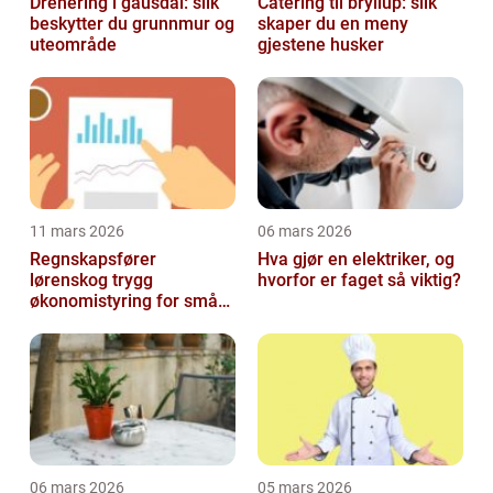
Drenering i gausdal: slik
Catering til bryllup: slik
beskytter du grunnmur og
skaper du en meny
uteområde
gjestene husker
11 mars 2026
06 mars 2026
Regnskapsfører
Hva gjør en elektriker, og
lørenskog trygg
hvorfor er faget så viktig?
økonomistyring for små
og mellomstore bedrifter
06 mars 2026
05 mars 2026